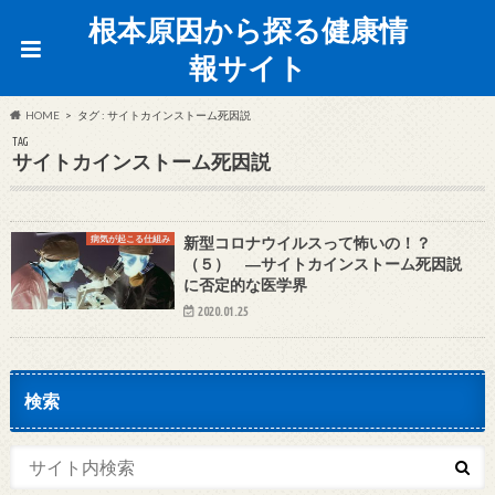
根本原因から探る健康情
報サイト
HOME
タグ : サイトカインストーム死因説
TAG
サイトカインストーム死因説
病気が起こる仕組み
新型コロナウイルスって怖いの！？
（５） ―サイトカインストーム死因説
に否定的な医学界
2020.01.25
検索