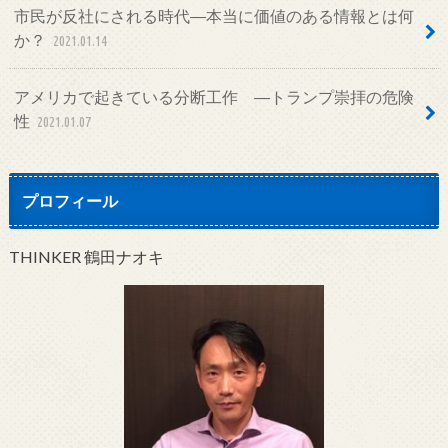
市民が反社にされる時代―本当に価値のある情報とは何
か？
2021.01.14
アメリカで起きている分断工作 ―トランプ崇拝の危険
性
2021.01.07
プロフィール
THINKER 鶴田ナオキ