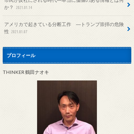
か？
2021.01.14
アメリカで起きている分断工作 ―トランプ崇拝の危険
性
2021.01.07
プロフィール
THINKER 鶴田ナオキ