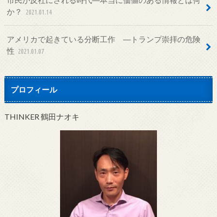
か？
2021.01.14
アメリカで起きている分断工作 ―トランプ崇拝の危険
性
2021.01.07
プロフィール
THINKER 鶴田ナオキ