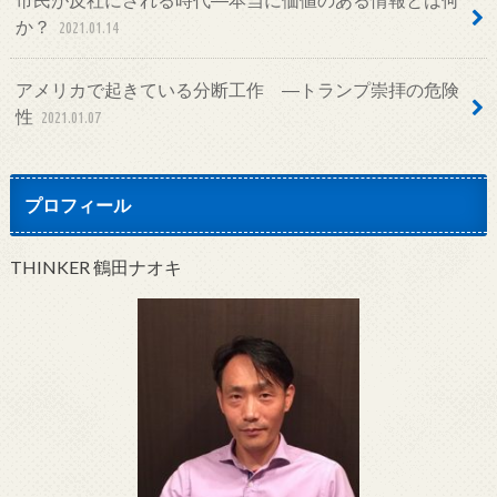
か？
2021.01.14
アメリカで起きている分断工作 ―トランプ崇拝の危険
性
2021.01.07
プロフィール
THINKER 鶴田ナオキ