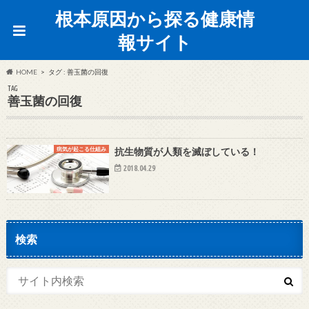
根本原因から探る健康情
報サイト
HOME
タグ : 善玉菌の回復
TAG
善玉菌の回復
病気が起こる仕組み
抗生物質が人類を滅ぼしている！
2018.04.29
検索