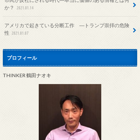
か？
2021.01.14
アメリカで起きている分断工作 ―トランプ崇拝の危険
性
2021.01.07
プロフィール
THINKER 鶴田ナオキ