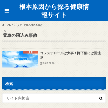
根本原因から探る健康情
報サイト
HOME
タグ : 電車の飛込み事故
TAG
電車の飛込み事故
食事
コレステロールは大事！降下薬には要注
意
2017.09.30
検索