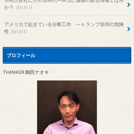
か？
2021.01.14
アメリカで起きている分断工作 ―トランプ崇拝の危険
性
2021.01.07
プロフィール
THINKER 鶴田ナオキ