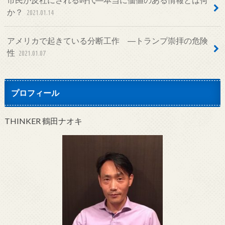
か？
2021.01.14
アメリカで起きている分断工作 ―トランプ崇拝の危険
性
2021.01.07
プロフィール
THINKER 鶴田ナオキ