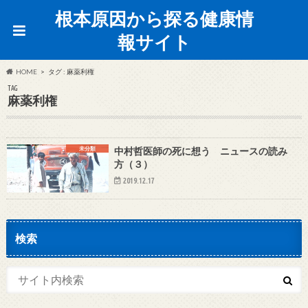
根本原因から探る健康情
報サイト
HOME
タグ : 麻薬利権
TAG
麻薬利権
未分類
中村哲医師の死に想う ニュースの読み
方（３）
2019.12.17
検索