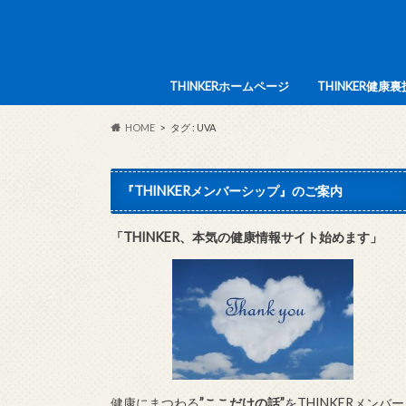
THINKERホームページ
THINKER健
HOME
タグ : UVA
『THINKERメンバーシップ』のご案内
「THINKER、本気の健康情報サイト始めます」
健康にまつわる
”ここだけの話”
をTHINKERメンバー