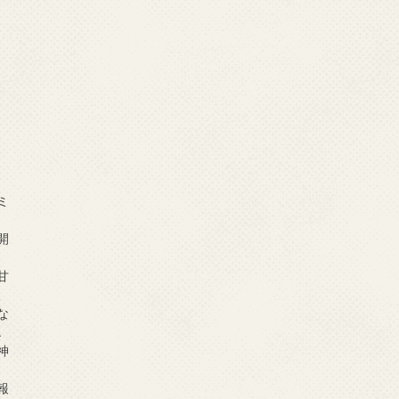
ミ
開
甘
、
な
エ
神
報