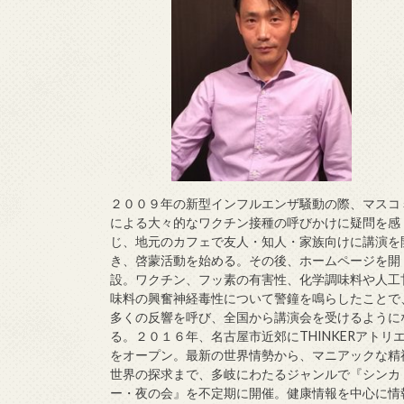
２００９年の新型インフルエンザ騒動の際、マスコ
による大々的なワクチン接種の呼びかけに疑問を感
じ、地元のカフェで友人・知人・家族向けに講演を
き、啓蒙活動を始める。その後、ホームページを開
設。ワクチン、フッ素の有害性、化学調味料や人工
味料の興奮神経毒性について警鐘を鳴らしたことで
多くの反響を呼び、全国から講演会を受けるように
る。２０１６年、名古屋市近郊にTHINKERアトリ
をオープン。最新の世界情勢から、マニアックな精
世界の探求まで、多岐にわたるジャンルで『シンカ
ー・夜の会』を不定期に開催。健康情報を中心に情