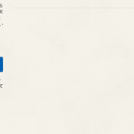
る
実
髄
い
全
て