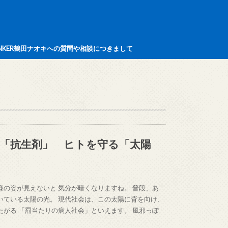
INKER鶴田ナオキへの質問や相談につきまして
「抗生剤」 ヒトを守る「太陽
様の姿が見えないと 気分が暗くなりますね。 普段、あ
いている太陽の光。 現代社会は、この太陽に背を向け、
たがる 「罰当たりの病人社会」といえます。 風邪っぽ