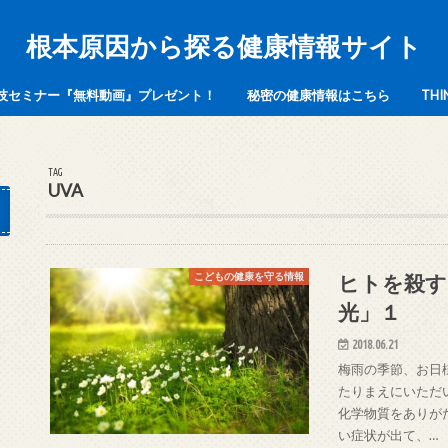
根本原因から探る健康情報サイト
康裏技セミナー『無料動画』プレゼント！
秘密の健康情報はこちら
TH
TAG
UVA
ヒトを殺す
こどもの健康を守る情報
光」１
2018.06.21
梅雨の季節、お日
たりまえにいただ
化学物質をありが
い症状が出て、…