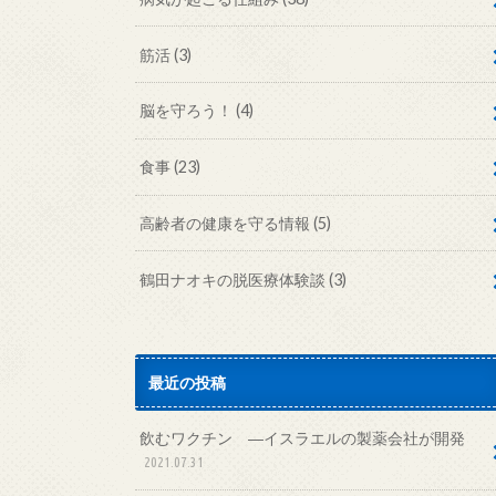
筋活
(3)
脳を守ろう！
(4)
食事
(23)
高齢者の健康を守る情報
(5)
鶴田ナオキの脱医療体験談
(3)
最近の投稿
飲むワクチン ―イスラエルの製薬会社が開発
2021.07.31