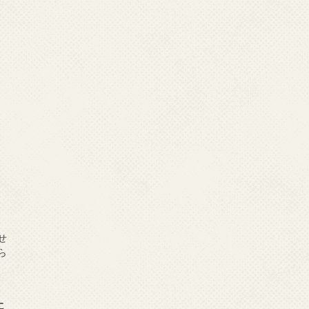
せ
ら
に