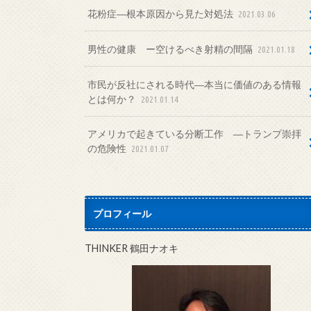
花粉症―根本原因から見た対処法
2021.03.06
男性の健康 ー空けるべき射精の間隔
2021.01.18
市民が反社にされる時代―本当に価値のある情報
とは何か？
2021.01.14
アメリカで起きている分断工作 ―トランプ崇拝
の危険性
2021.01.07
プロフィール
THINKER 鶴田ナオキ