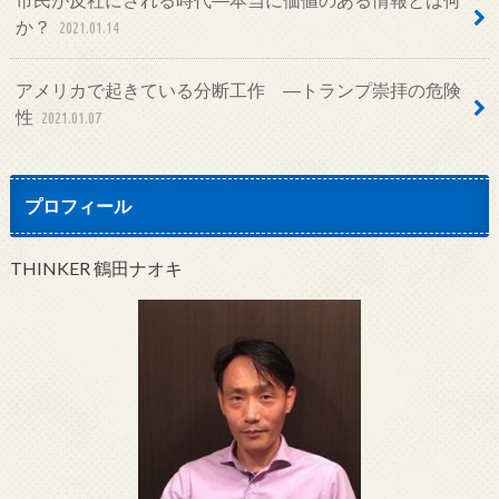
か？
2021.01.14
アメリカで起きている分断工作 ―トランプ崇拝の危険
性
2021.01.07
プロフィール
THINKER 鶴田ナオキ