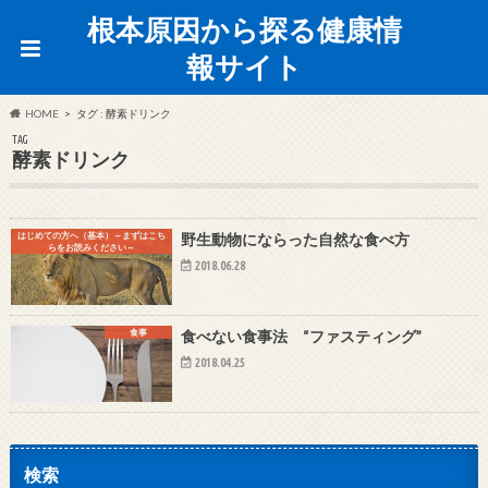
根本原因から探る健康情
報サイト
HOME
タグ : 酵素ドリンク
TAG
酵素ドリンク
はじめての方へ（基本）～まずはこち
野生動物にならった自然な食べ方
らをお読みください～
2018.06.28
食事
食べない食事法 “ファスティング”
2018.04.25
検索