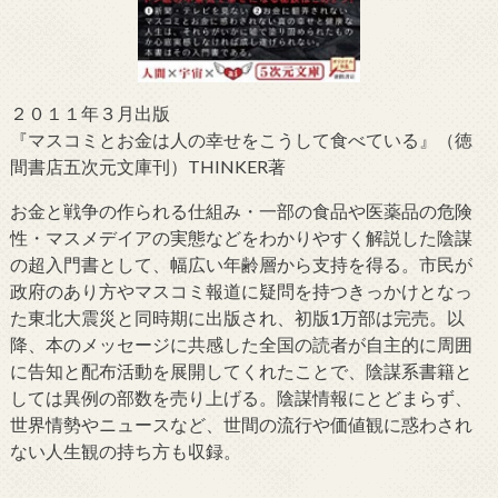
２０１１年３月出版
『マスコミとお金は人の幸せをこうして食べている』（徳
間書店五次元文庫刊）THINKER著
お金と戦争の作られる仕組み・一部の食品や医薬品の危険
性・マスメデイアの実態などをわかりやすく解説した陰謀
の超入門書として、幅広い年齢層から支持を得る。市民が
政府のあり方やマスコミ報道に疑問を持つきっかけとなっ
た東北大震災と同時期に出版され、初版1万部は完売。以
降、本のメッセージに共感した全国の読者が自主的に周囲
に告知と配布活動を展開してくれたことで、陰謀系書籍と
しては異例の部数を売り上げる。陰謀情報にとどまらず、
世界情勢やニュースなど、世間の流行や価値観に惑わされ
ない人生観の持ち方も収録。