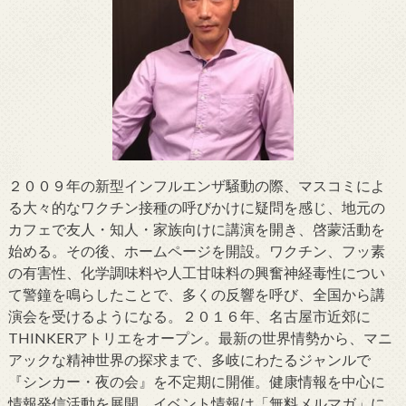
２００９年の新型インフルエンザ騒動の際、マスコミによ
る大々的なワクチン接種の呼びかけに疑問を感じ、地元の
カフェで友人・知人・家族向けに講演を開き、啓蒙活動を
始める。その後、ホームページを開設。ワクチン、フッ素
の有害性、化学調味料や人工甘味料の興奮神経毒性につい
て警鐘を鳴らしたことで、多くの反響を呼び、全国から講
演会を受けるようになる。２０１６年、名古屋市近郊に
THINKERアトリエをオープン。最新の世界情勢から、マニ
アックな精神世界の探求まで、多岐にわたるジャンルで
『シンカー・夜の会』を不定期に開催。健康情報を中心に
情報発信活動を展開。イベント情報は「無料メルマガ」に