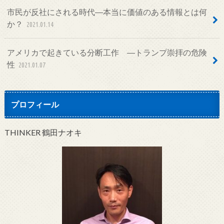
市民が反社にされる時代―本当に価値のある情報とは何
か？
2021.01.14
アメリカで起きている分断工作 ―トランプ崇拝の危険
性
2021.01.07
プロフィール
THINKER 鶴田ナオキ