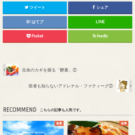
ツイート
シェア
はてブ
Pocket
feedly
生命のカギを握る「酵素」②
医者も知らないアドレナル・ファティーグ②
RECOMMEND
こちらの記事も人気です。
食事
食事