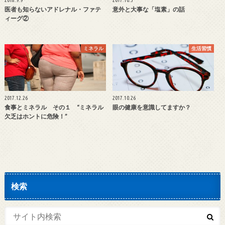
2018.9.9
2017.10.5
医者も知らないアドレナル・ファテ
意外と大事な「塩素」の話
ィーグ②
ミネラル
生活習慣
2017.12.26
2017.10.26
食事とミネラル その１ “ミネラル
眼の健康を意識してますか？
欠乏はホントに危険！”
検索