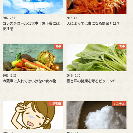
2017.9.30
2018.4.4
コレステロールは大事！降下薬には
人によっては毒になる野菜とは？
要注意
食事
食事
2017.12.25
2019.10.30
冷蔵庫に入れてはいけない食べ物
眼と耳の健康を守るビタミンE
生活習慣
ミネラル