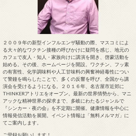
２００９年の新型インフルエンザ騒動の際、マスコミによ
る大々的なワクチン接種の呼びかけに疑問を感じ、地元の
カフェで友人・知人・家族向けに講演を開き、啓蒙活動を
始める。その後、ホームページを開設。ワクチン、フッ素
の有害性、化学調味料や人工甘味料の興奮神経毒性につい
て警鐘を鳴らしたことで、多くの反響を呼び、全国から講
演会を受けるようになる。２０１６年、名古屋市近郊に
THINKERアトリエをオープン。最新の世界情勢から、マニ
アックな精神世界の探求まで、多岐にわたるジャンルで
『シンカー・夜の会』を不定期に開催。健康情報を中心に
情報発信活動を展開。イベント情報は「無料メルマガ」に
てご案内します。
ご登録お願いします！