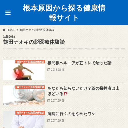
根本原因から探る健康情
報サイト
HOME
鶴田ナオキの脱医療体験談
CATEGORY
鶴田ナオキの脱医療体験談
鶴田ナオキの脱医療体験談
椎間板ヘルニアが筋トレで治った話
2018.08.18
鶴田ナオキの脱医療体験談
あなたも知らないだけ？薬の犠牲者は山
ほどいる
2017.09.09
鶴田ナオキの脱医療体験談
病院に行くのをやめたワケ
2017.09.08