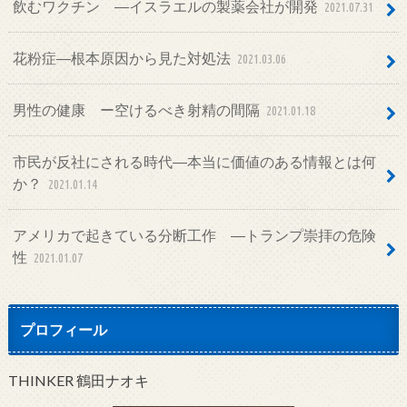
飲むワクチン ―イスラエルの製薬会社が開発
2021.07.31
花粉症―根本原因から見た対処法
2021.03.06
男性の健康 ー空けるべき射精の間隔
2021.01.18
市民が反社にされる時代―本当に価値のある情報とは何
か？
2021.01.14
アメリカで起きている分断工作 ―トランプ崇拝の危険
性
2021.01.07
プロフィール
THINKER 鶴田ナオキ