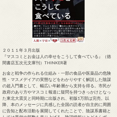
２０１１年３月出版
『マスコミとお金は人の幸せをこうして食べている』（徳
間書店五次元文庫刊）THINKER著
お金と戦争の作られる仕組み・一部の食品や医薬品の危険
性・マスメデイアの実態などをわかりやすく解説した陰謀
の超入門書として、幅広い年齢層から支持を得る。市民が
政府のあり方やマスコミ報道に疑問を持つきっかけとなっ
た東北大震災と同時期に出版され、初版1万部は完売。以
降、本のメッセージに共感した全国の読者が自主的に周囲
に告知と配布活動を展開してくれたことで、陰謀系書籍と
しては異例の部数を売り上げる。陰謀情報にとどまらず、