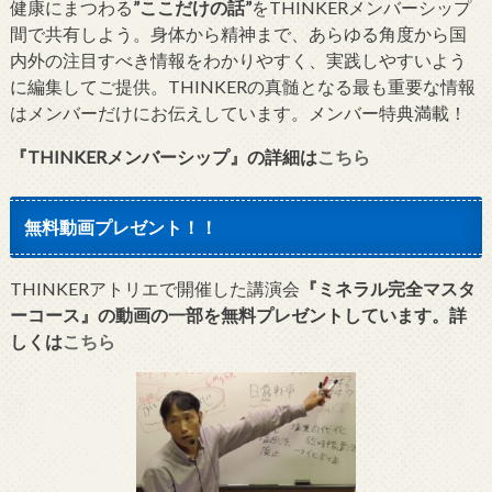
健康にまつわる
”ここだけの話”
をTHINKERメンバーシップ
間で共有しよう。身体から精神まで、あらゆる角度から国
内外の注目すべき情報をわかりやすく、実践しやすいよう
に編集してご提供。THINKERの真髄となる最も重要な情報
はメンバーだけにお伝えしています。メンバー特典満載！
『THINKERメンバーシップ』
の詳細は
こちら
無料動画プレゼント！！
THINKERアトリエで開催した講演会
『ミネラル完全マスタ
ーコース』の動画の一部を無料プレゼントしています。詳
しくは
こちら