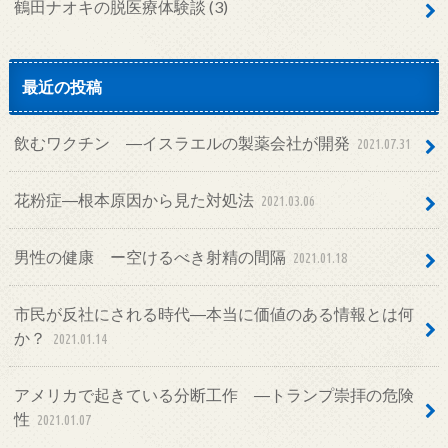
鶴田ナオキの脱医療体験談
(3)
最近の投稿
飲むワクチン ―イスラエルの製薬会社が開発
2021.07.31
花粉症―根本原因から見た対処法
2021.03.06
男性の健康 ー空けるべき射精の間隔
2021.01.18
市民が反社にされる時代―本当に価値のある情報とは何
か？
2021.01.14
アメリカで起きている分断工作 ―トランプ崇拝の危険
性
2021.01.07