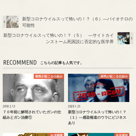
新型コロナウイルスって怖いの！？（６）―バイオテロの
可能性
新型コロナウイルスって怖いの！？（５） ―サイトカイ
ンストーム死因説に否定的な医学界
RECOMMEND
こちらの記事も人気です。
病気が起こる仕組み
病気が起こる仕組み
2018.2.13
2020.1.25
７０年前に解明されていたガンの仕
新型コロナウイルスって怖いの！？
組みとガン治療①
（１）―感染報道のウラにビジネス
あり
生活習慣
生活習慣